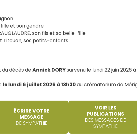
agnon
fille et son gendre
UGLAUDRE, son fils et sa belle-fille
et Titouan, ses petits-enfants
rt du décès de
Annick DORY
survenu le lundi 22 juin 2026 à
ée
le lundi 6 juillet 2026 à 13h30
au crématorium de Méri
VOIR LES
ÉCRIRE VOTRE
PUBLICATIONS
MESSAGE
DES MESSAGES DE
DE SYMPATHIE
SYMPATHIE