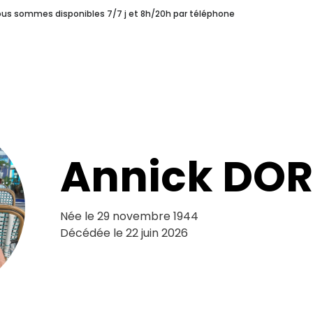
nous sommes disponibles 7/7 j et 8h/20h par téléphone
s
Une Coopérative Funéraire
Pourquoi choisir Syprès ?
ERAIRE
POURQUOI CHOISIR SYPRÈS ?
LES H
unéraires
Notre Histoire
Annick DO
Née le 29 novembre 1944
Décédée le 22 juin 2026