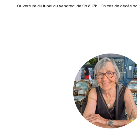
Combien ça coûte ?
Ouverture du lundi au vendredi de 9h à 17h - En cas de décès 
Vos Célébrants Laïque
Après Les Obsèques
NOTRE SERVICE FUN
Rédiger ses Volontés F