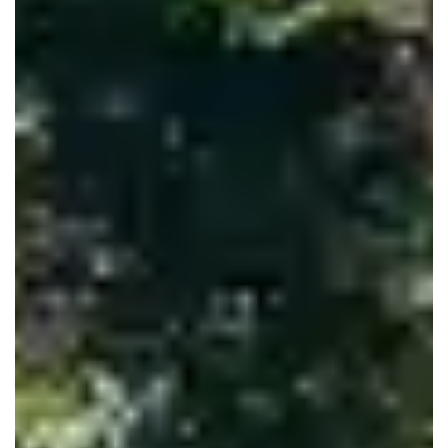
Le Haillan
Le Taillan-Médoc
Lormont
Martignas-sur-Jalle
Mérignac
Parempuyre
Pessac
Saint-Aubin-de-Médoc
Saint-Louis-de-Montferrand
Saint-Médard-en-Jalles
Saint-Vincent-de-Paul
Talence