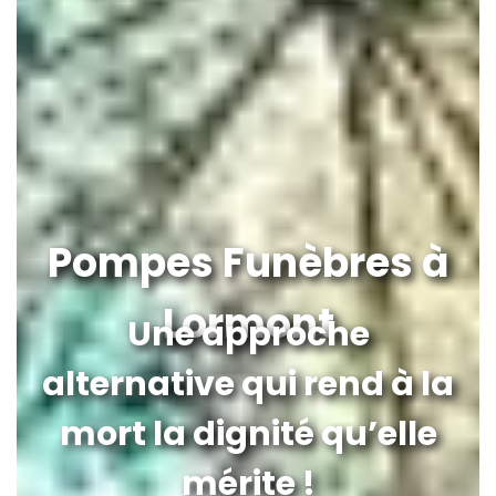
Pompes Funèbres à
Lormont
Une approche
alternative qui rend à la
mort la dignité qu’elle
mérite !