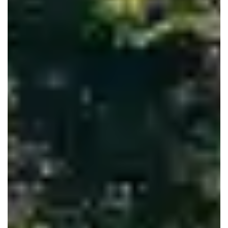
Le Haillan
Le Taillan-Médoc
Lormont
Martignas-sur-Jalle
Mérignac
Parempuyre
Pessac
Saint-Aubin-de-Médoc
Saint-Louis-de-Montferrand
Saint-Médard-en-Jalles
Saint-Vincent-de-Paul
Talence