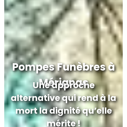
Pompes Funèbres à
Mérignac
Une approche
alternative qui rend à la
mort la dignité qu’elle
mérite !