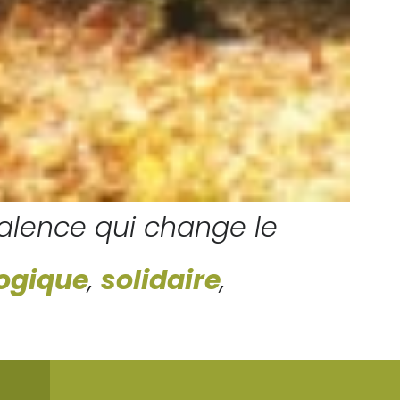
alence qui change le
ogique
,
solidaire
,