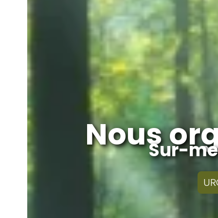
Nous org
Sur-mes
UR