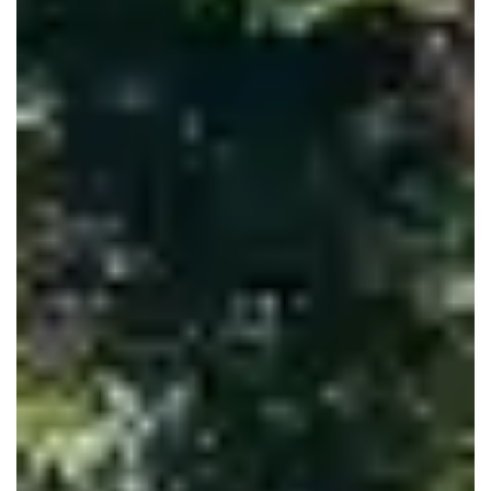
Le Haillan
Le Taillan-Médoc
Lormont
Martignas-sur-Jalle
Mérignac
Parempuyre
Pessac
Saint-Aubin-de-Médoc
Saint-Louis-de-Montferrand
Saint-Médard-en-Jalles
Saint-Vincent-de-Paul
Talence