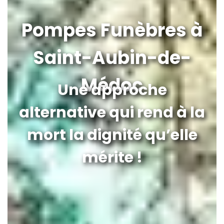
Pompes Funèbres à
Saint-Aubin-de-
Médoc
Une approche
alternative qui rend à la
mort la dignité qu’elle
mérite !