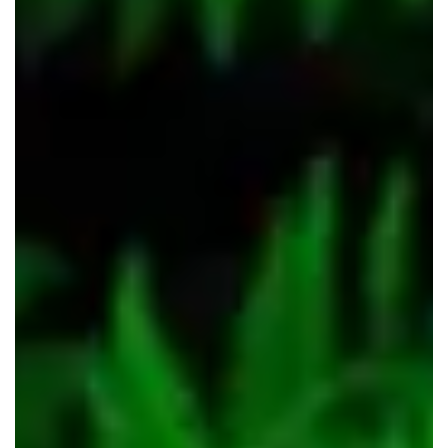
Le Haillan
Le Taillan-Médoc
Lormont
Martignas-sur-Jalle
Mérignac
Parempuyre
Pessac
Saint-Aubin-de-Médoc
Saint-Louis-de-Montferrand
Saint-Médard-en-Jalles
Saint-Vincent-de-Paul
Talence