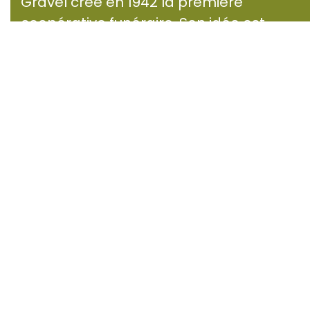
Gravel crée en 1942 la première
coopérative funéraire. Son idée est
simple : rendre les obsèques
accessibles, dignes et solidaires. Cette
approche bouscule les habitudes mais
suscite de la méfiance, certains
craignant que la solidarité rime avec
funérailles “au minimum”.
Le succès québécois