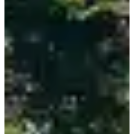
Le Haillan
Le Taillan-Médoc
Lormont
Martignas-sur-Jalle
Mérignac
Parempuyre
Pessac
Saint-Aubin-de-Médoc
Saint-Louis-de-Montferrand
Saint-Médard-en-Jalles
Saint-Vincent-de-Paul
Talence