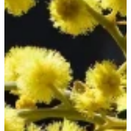
Le Haillan
Le Taillan-Médoc
Lormont
Martignas-sur-Jalle
Mérignac
Parempuyre
Pessac
Saint-Aubin-de-Médoc
Saint-Louis-de-Montferrand
Saint-Médard-en-Jalles
Saint-Vincent-de-Paul
Talence