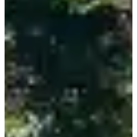
Le Haillan
Le Taillan-Médoc
Lormont
Martignas-sur-Jalle
Mérignac
Parempuyre
Pessac
Saint-Aubin-de-Médoc
Saint-Louis-de-Montferrand
Saint-Médard-en-Jalles
Saint-Vincent-de-Paul
Talence