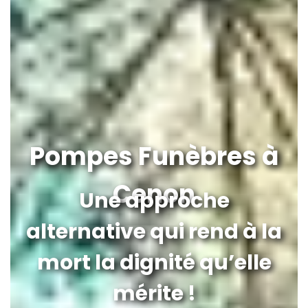
Pompes Funèbres à
Cenon
Une approche
alternative qui rend à la
mort la dignité qu’elle
mérite !