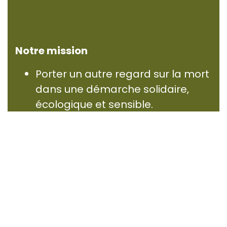
Notre mission
Porter un autre regard sur la mort
dans une démarche solidaire,
écologique et sensible.
Engager un programme de
Recherche & Développement
pour imaginer de nouveaux rites,
de nouveaux services et de
nouvelles solidarités.
Construire un service funéraire
différent, en lien avec les arts et la
beauté, respectueux et porteur de