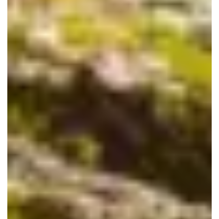
Le Haillan
Le Taillan-Médoc
Lormont
Martignas-sur-Jalle
Mérignac
Parempuyre
Pessac
Saint-Aubin-de-Médoc
Saint-Louis-de-Montferrand
Saint-Médard-en-Jalles
Saint-Vincent-de-Paul
Talence