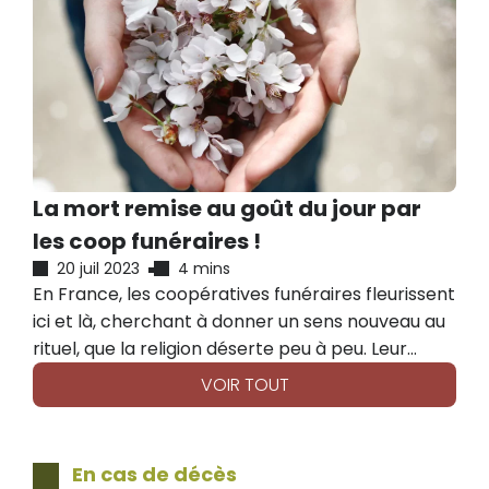
la prise en charge du défunt. Retour sur le
parcours de nos confrères d'Inmemori que nous
saluons. Retour aussi sur ce que leur cessation
d'activité représente pour notre mouvement qui
vise à rendre à la mort la dignité qu'elle mérite.
La mort remise au goût du jour par
les coop funéraires !
20 juil 2023
4 mins
En France, les coopératives funéraires fleurissent
ici et là, cherchant à donner un sens nouveau au
rituel, que la religion déserte peu à peu. Leur
objectif : proposer des obsèques éthiques et
VOIR TOUT
écologiques, à des prix justes et qui sortent des
codes classiques du sobre et du noir.
En cas de décès