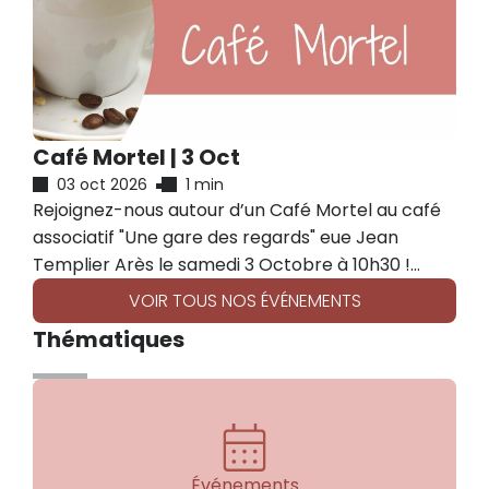
Café Mortel | 3 Oct
03 oct 2026
1 min
Rejoignez-nous autour d’un Café Mortel au café
associatif "Une gare des regards" eue Jean
Templier Arès le samedi 3 Octobre à 10h30 !
Venez partager vos témoignages et écouter
VOIR TOUS NOS ÉVÉNEMENTS
ceux des autres. Qu’est-ce qu’un café mortel ?
Thématiques
Le Café Mortel est un espace pour celles et
ceux...
Événements