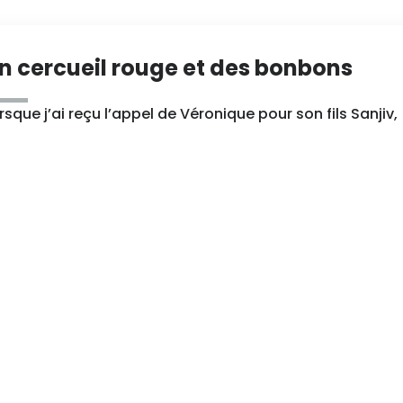
n cercueil rouge et des bonbons
rsque j’ai reçu l’appel de Véronique pour son fils Sanjiv,
ai aussitôt compris à quel point ils étaient déterminés e
e tous deux savaient ce qu’ils voulaient. Parce qu’il leur
Tu t’es éteint doucement comme un
etite bougie"
 père de Delphine est décédé en Octobre 2020. Nous
produisons son témoignage. Car les hommages ne
rent que le temps d’une cérémonie. On les écoute en