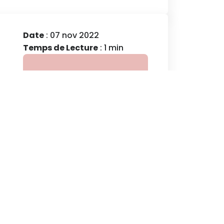
Date
: 07 nov 2022
Temps de Lecture
: 1 min
t
Voir l'article
e
Date
: 22 oct 2020
Temps de Lecture
: 1 min
Voir l'article