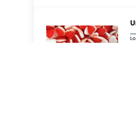
U
Lo
j’
qu
...
"
p
Le
re
du