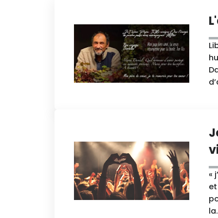
L
Li
hu
Da
d’
J
v
« 
et
po
la.