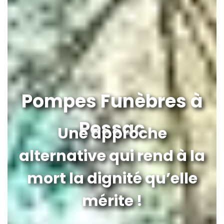
Pompes Funèbres à
Pessac
Une approche
alternative qui rend à la
mort la dignité qu’elle
mérite !