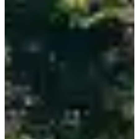
Le Haillan
Le Taillan-Médoc
Lormont
Martignas-sur-Jalle
Mérignac
Parempuyre
Pessac
Saint-Aubin-de-Médoc
Saint-Louis-de-Montferrand
Saint-Médard-en-Jalles
Saint-Vincent-de-Paul
Talence