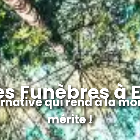
s Funèbres à E
native qui rend à la mort
mérite !