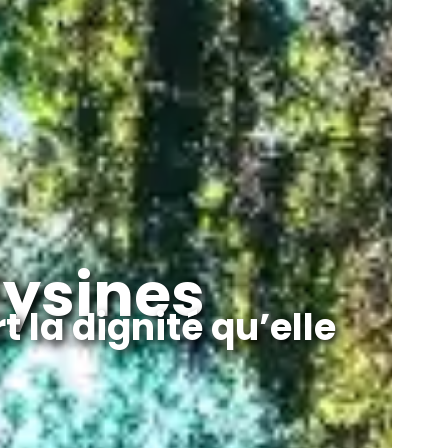
ysines
 la dignité qu’elle