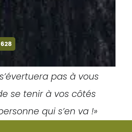
 628
pérative de Pompes
e s’évertuera pas à vous
e se tenir à vos côtés
personne qui s’en va !»