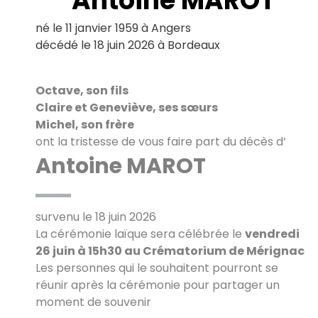
Antoine MAROT
Le Haillan
Le Taillan-Médoc
né le 11 janvier 1959 à Angers
Lormont
décédé le 18 juin 2026 à Bordeaux
Martignas-sur-Jalle
Mérignac
Parempuyre
Octave, son fils
Pessac
Claire et Geneviève, ses sœurs
Saint-Aubin-de-Médoc
Michel, son frère
Saint-Louis-de-Montferrand
ont la tristesse de vous faire part du décès d’
Saint-Médard-en-Jalles
Antoine MAROT
Saint-Vincent-de-Paul
Talence
survenu le 18 juin 2026
La cérémonie laïque sera célébrée le
vendredi
26 juin à 15h30 au Crématorium de Mérignac
Les personnes qui le souhaitent pourront se
réunir après la cérémonie pour partager un
moment de souvenir