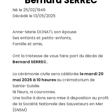
Bernard SERREC
Le Haillan
Le Taillan-Médoc
Né le 25/02/1946
Lormont
Décédé le 13/05/2025
Martignas-sur-Jalle
Mérignac
Parempuyre
Anne-Marie DONATI, son épouse
Pessac
Ses enfants et petits-enfants,
Saint-Aubin-de-Médoc
Famille et amis,
Saint-Louis-de-Montferrand
Saint-Médard-en-Jalles
Ont la tristesse de vous faire part du décès de
Saint-Vincent-de-Paul
Talence
Bernard SERREC.
La cérémonie civile sera célébrée
le mardi 20
mai 2025
à 10 heures
au crématorium de
Sainte-Eulalie.
Ni fleurs, ni couronnes.
Une boîte à dons sera mise à disposition au profit
de la Société Nationale des Sauveteurs en Mer
(SNSM)