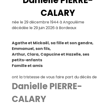
Danielle PIERRE-
Le Haillan
Le Taillan-Médoc
CALARY
Lormont
Martignas-sur-Jalle
née le 29 décembre 1944 à Angoulême
Mérignac
décédée le 29 juin 2026 à Bordeaux
Parempuyre
Pessac
Saint-Aubin-de-Médoc
Agathe et Mickaël, sa fille et son gendre,
Saint-Louis-de-Montferrand
Saint-Médard-en-Jalles
Emmanuel, son fils,
Saint-Vincent-de-Paul
Arthur, Clara, Capucine et Hazelle, ses
Talence
petits-enfants
Famille et amis
ont la tristesse de vous faire part du décès de
Danielle PIERRE-
CALARY