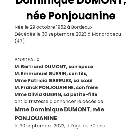
Dominique DUMONT,
Le Haillan
Le Taillan-Médoc
née Ponjouanine
Lormont
Martignas-sur-Jalle
Née le 29 octobre 1952 à Bordeaux
Mérignac
Décédée le 30 septembre 2023 à Moncrabeau
Parempuyre
(47)
Pessac
Saint-Aubin-de-Médoc
Saint-Louis-de-Montferrand
Saint-Médard-en-Jalles
BORDEAUX
Saint-Vincent-de-Paul
M. Bertrand DUMONT, son époux
Talence
M. Emmanuel GUERIN, son fils,
Mme Patricia GARRUES, sa sœur
M. Franck PONJOUANINE, son frère
Mme Olivia GUERIN, sa petite-fille
ont la tristesse d’annoncer le décès de
Mme
Dominique
DUMONT, n
ée
PONJOUANINE
le 30 septembre 2023
,
à l’âge de 70 ans