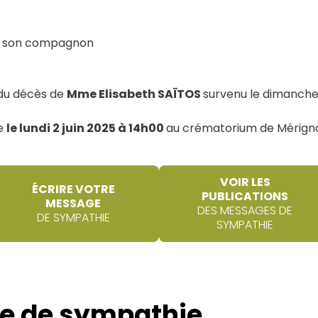
 et son compagnon
 du décès de
Mme Elisabeth SAÏTOS
survenu le dimanche 
ée
le lundi 2 juin 2025 à 14h00
au crématorium de Mérign
VOIR LES
ÉCRIRE VOTRE
PUBLICATIONS
MESSAGE
DES MESSAGES DE
DE SYMPATHIE
SYMPATHIE
e de sympathie