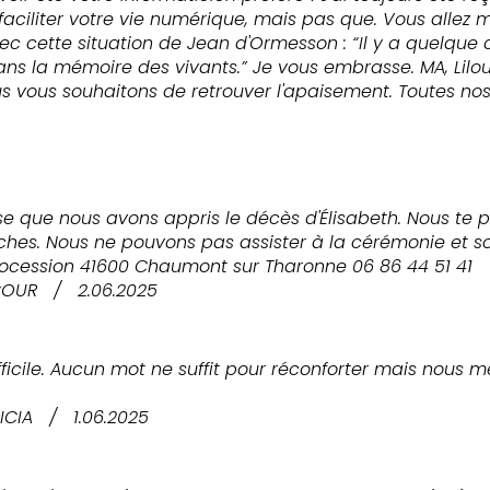
faciliter votre vie numérique, mais pas que. Vous allez
vec cette situation de Jean d'Ormesson : “Il y a quelque 
ans la mémoire des vivants.” Je vous embrasse. MA, Li
 vous souhaitons de retrouver l'apaisement. Toutes no
se que nous avons appris le décès d'Élisabeth. Nous te 
oches. Nous ne pouvons pas assister à la cérémonie et
rocession 41600 Chaumont sur Tharonne 06 86 44 51 41
COUR
/
2.06.2025
cile. Aucun mot ne suffit pour réconforter mais nous me
ICIA
/
1.06.2025