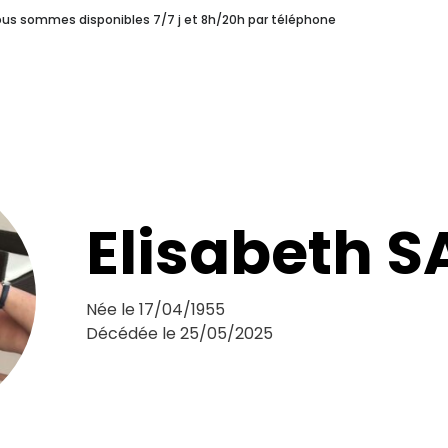
nous sommes disponibles 7/7 j et 8h/20h par téléphone
s
Une Coopérative Funéraire
Pourquoi choisir Syprès ?
ERAIRE
POURQUOI CHOISIR SYPRÈS ?
LES H
unéraires
Notre Histoire
Elisabeth S
Née le 17/04/1955
Décédée le 25/05/2025