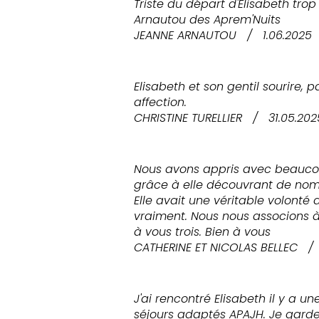
Triste du départ d'Elisabeth tro
Arnautou des Aprem'Nuits
JEANNE ARNAUTOU
/
1.06.2025
Elisabeth et son gentil sourire,
affection.
CHRISTINE TURELLIER
/
31.05.202
Nous avons appris avec beaucoup
grâce à elle découvrant de nom
Elle avait une véritable volonté 
vraiment. Nous nous associons à
à vous trois. Bien à vous
CATHERINE ET NICOLAS BELLEC
/
J'ai rencontré Elisabeth il y a 
séjours adaptés APAJH. Je garde 