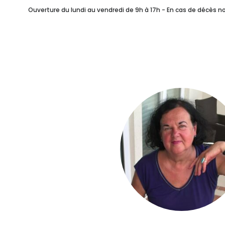
Combien ça coûte ?
Ouverture du lundi au vendredi de 9h à 17h - En cas de décès 
Vos Célébrants Laïque
Après Les Obsèques
NOTRE SERVICE FUN
Rédiger ses Volontés F