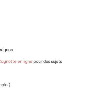
érignac
Cagnotte en ligne
pour des sujets
cole )