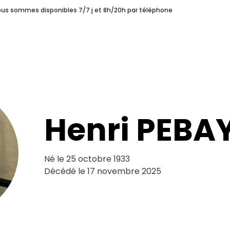
nous sommes disponibles 7/7 j et 8h/20h par téléphone
s
Une Coopérative Funéraire
Pourquoi choisir Syprès ?
ERAIRE
POURQUOI CHOISIR SYPRÈS ?
LES H
unéraires
Notre Histoire
Henri PEBA
Né le 25 octobre 1933
Décédé le 17 novembre 2025