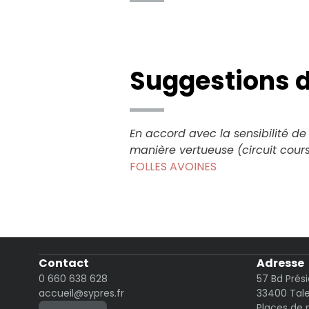
Suggestions d
En accord avec la sensibilité de
manière vertueuse (circuit cours,
FOLLES AVOINES
Contact
Adresse
0 660 638 628
57 Bd Prés
accueil@sypres.fr
33400 Tal
Places de 