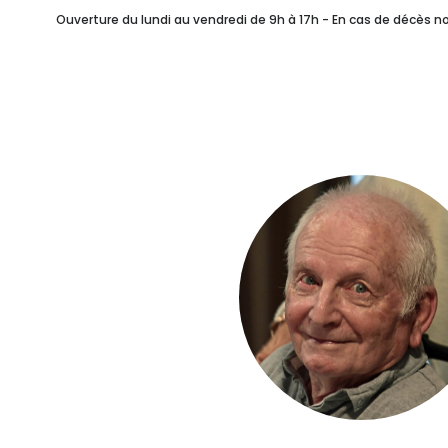
Combien ça coûte ?
Ouverture du lundi au vendredi de 9h à 17h - En cas de décès 
Vos Célébrants Laïque
Après Les Obsèques
NOTRE SERVICE FUN
Rédiger ses Volontés F