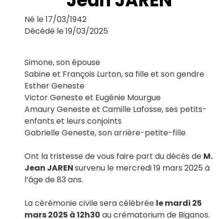
Jean JAREN
Le Haillan
Le Taillan-Médoc
Né le 17/03/1942
Lormont
Décédé le 19/03/2025
Martignas-sur-Jalle
Mérignac
Parempuyre
Simone, son épouse
Pessac
Sabine et François Lurton, sa fille et son gendre
Saint-Aubin-de-Médoc
Esther Geneste
Saint-Louis-de-Montferrand
Victor Geneste et Eugénie Mourgue
Saint-Médard-en-Jalles
Amaury Geneste et Camille Lafosse, ses petits-
Saint-Vincent-de-Paul
Talence
enfants et leurs conjoints
Gabrielle Geneste, son arrière-petite-fille
Ont la tristesse de vous faire part du décès de
M.
Jean JAREN
survenu le mercredi 19 mars 2025 à
l’âge de 83 ans.
La cérémonie civile sera célébrée
le mardi 25
mars 2025 à 12h30
au crématorium de Biganos.