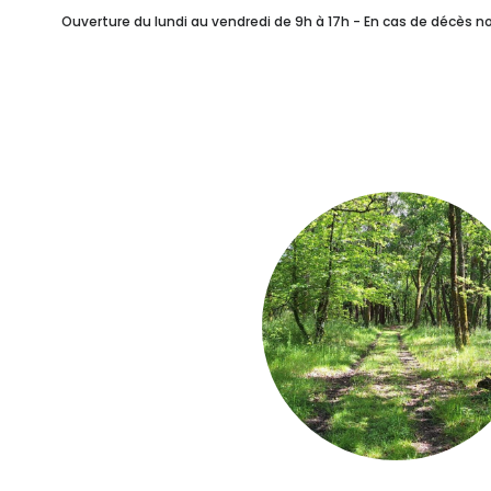
Combien ça coûte ?
Ouverture du lundi au vendredi de 9h à 17h - En cas de décès 
Vos Célébrants Laïque
Après Les Obsèques
NOTRE SERVICE FUN
Rédiger ses Volontés F