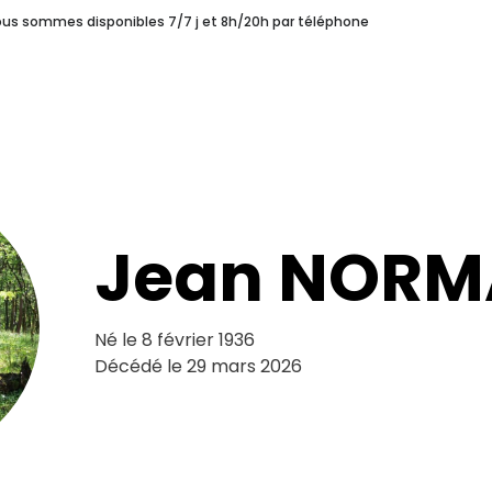
nous sommes disponibles 7/7 j et 8h/20h par téléphone
s
Une Coopérative Funéraire
Pourquoi choisir Syprès ?
ERAIRE
POURQUOI CHOISIR SYPRÈS ?
LES H
unéraires
Notre Histoire
Jean NOR
Né le 8 février 1936
Décédé le 29 mars 2026