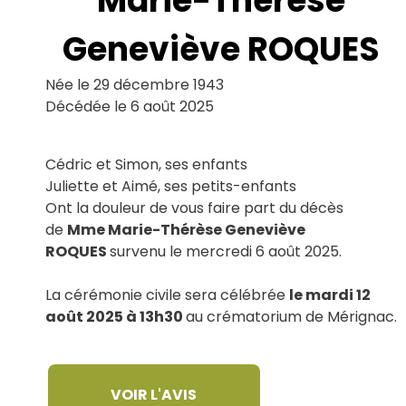
Marie-Thérèse
Le Haillan
Le Taillan-Médoc
Geneviève ROQUES
Lormont
Martignas-sur-Jalle
Née le 29 décembre 1943
Mérignac
Décédée le 6 août 2025
Parempuyre
Pessac
Saint-Aubin-de-Médoc
Cédric et Simon, ses enfants
Saint-Louis-de-Montferrand
Saint-Médard-en-Jalles
Juliette et Aimé, ses petits-enfants
Saint-Vincent-de-Paul
Ont la douleur de vous faire part du décès
Talence
de
Mme Marie-Thérèse Geneviève
ROQUES
survenu le mercredi 6 août 2025.
La cérémonie civile sera célébrée
le mardi 12
août 2025 à 13h30
au crématorium de Mérignac.
VOIR L'AVIS