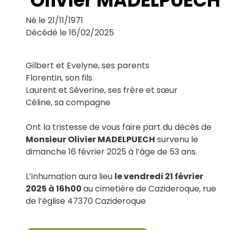
Olivier MADELPUECH
Le Haillan
Le Taillan-Médoc
Né le 21/11/1971
Lormont
Décédé le 16/02/2025
Martignas-sur-Jalle
Mérignac
Parempuyre
Gilbert et Evelyne, ses parents
Pessac
Florentin, son fils
Saint-Aubin-de-Médoc
Laurent et Séverine, ses frère et sœur
Saint-Louis-de-Montferrand
Céline, sa compagne
Saint-Médard-en-Jalles
Saint-Vincent-de-Paul
Talence
Ont la tristesse de vous faire part du décès de
Monsieur Olivier MADELPUECH
survenu le
dimanche 16 février 2025 à l’âge de 53 ans.
L’inhumation aura lieu
le vendredi 21 février
2025 à 16h00
au cimetière de Cazideroque, rue
de l’église 47370 Cazideroque