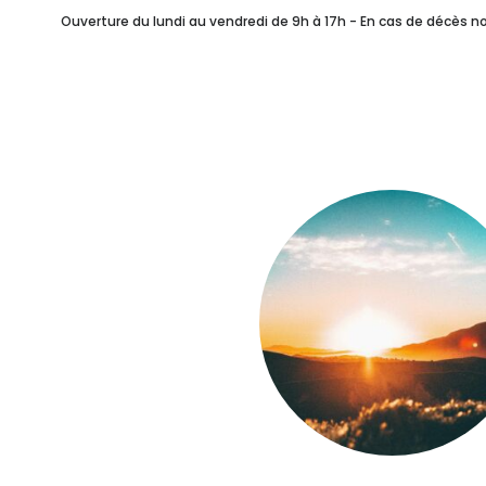
Combien ça coûte ?
Ouverture du lundi au vendredi de 9h à 17h - En cas de décès 
Vos Célébrants Laïque
Après Les Obsèques
NOTRE SERVICE FUN
Rédiger ses Volontés F