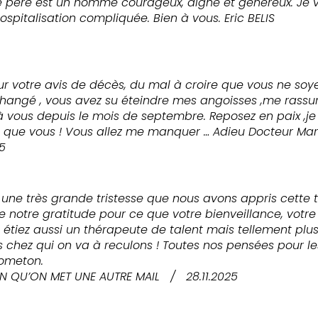
re père est un homme courageux, digne et généreux. Je 
ospitalisation compliquée. Bien à vous. Eric BELIS
ur votre avis de décès, du mal à croire que vous ne soy
hangé , vous avez su éteindre mes angoisses ,me rassur
vous depuis le mois de septembre. Reposez en paix ,je 
 que vous ! Vous allez me manquer … Adieu Docteur Marl
25
 une très grande tristesse que nous avons appris cette te
e notre gratitude pour ce que votre bienveillance, vot
 étiez aussi un thérapeute de talent mais tellement plus 
es chez qui on va à reculons ! Toutes nos pensées pour l
Gometon.
N QU’ON MET UNE AUTRE MAIL
/
28.11.2025