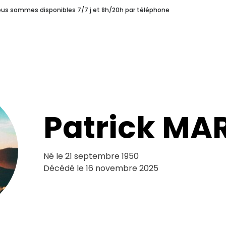
nous sommes disponibles 7/7 j et 8h/20h par téléphone
s
Une Coopérative Funéraire
Pourquoi choisir Syprès ?
ERAIRE
POURQUOI CHOISIR SYPRÈS ?
LES H
unéraires
Notre Histoire
Patrick MAR
Né le 21 septembre 1950
Décédé le 16 novembre 2025