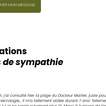
ations
 de sympathie
, j’ai consulté hier la page du Docteur Marlier, juste pour
nécrologie… Il m’a tellement aidée durant 7 ans! Tellem
 lui je ne serais sûrement plus là. Merci à l’univers de l’