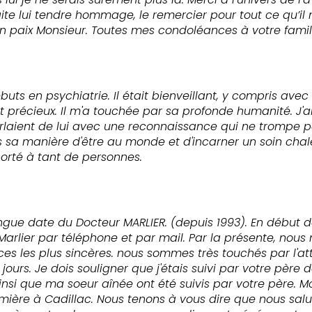
te lui tendre hommage, le remercier pour tout ce qu’il m
n paix Monsieur. Toutes mes condoléances à votre famil
uts en psychiatrie. Il était bienveillant, y compris avec l
t précieux. Il m'a touchée par sa profonde humanité. J'a
arlaient de lui avec une reconnaissance qui ne trompe pa
s sa manière d'être au monde et d'incarner un soin chaleu
porté à tant de personnes.
ongue date du Docteur MARLIER. (depuis 1993). En début 
Marlier par téléphone et par mail. Par la présente, nous
s les plus sincères. nous sommes très touchés par l'att
s jours. Je dois souligner que j'étais suivi par votre pèr
ainsi que ma soeur aînée ont été suivis par votre père. M
rmière à Cadillac. Nous tenons à vous dire que nous salu