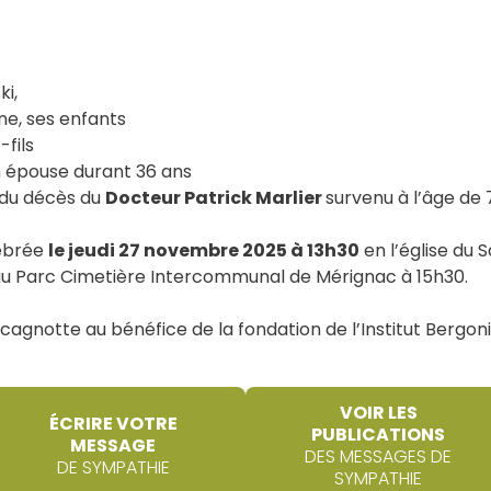
i,
ne, ses enfants
-fils
n épouse durant 36 ans
t du décès du
Docteur Patrick Marlier
survenu à l’âge de 
lébrée
le jeudi 27 novembre 2025 à 13h30
en l’église du 
 au Parc Cimetière Intercommunal de Mérignac à 15h30.
 cagnotte au bénéfice de la fondation de l’Institut Bergon
VOIR LES
ÉCRIRE VOTRE
PUBLICATIONS
MESSAGE
DES MESSAGES DE
DE SYMPATHIE
SYMPATHIE