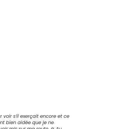
 voir s’il exerçait encore et ce
ent bien aidée que je ne
avoir mis sur ma route 🙏 Au